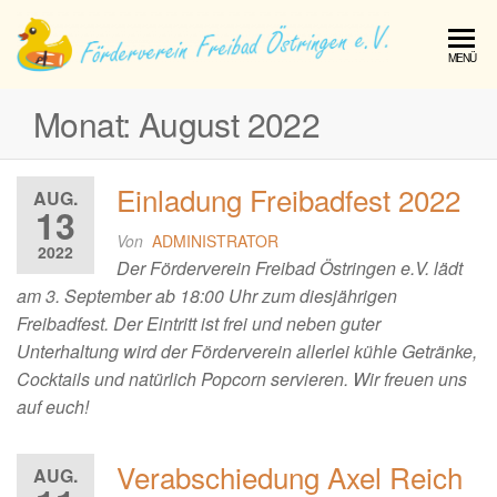
Förde
MENÜ
Freib
Monat:
August 2022
Östri
e.V.
Einladung Freibadfest 2022
AUG.
13
Von
ADMINISTRATOR
2022
Der Förderverein Freibad Östringen e.V. lädt
am 3. September ab 18:00 Uhr zum diesjährigen
Freibadfest. Der Eintritt ist frei und neben guter
Unterhaltung wird der Förderverein allerlei kühle Getränke,
Cocktails und natürlich Popcorn servieren. Wir freuen uns
auf euch!
Verabschiedung Axel Reich
AUG.