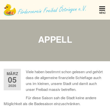
Förde
MENÜ
Freib
Östri
e.V.
APPELL
Viele haben bestimmt schon gelesen und gehört
MÄRZ
05
dass die allgemeine finanzielle Schieflage auch
uns im kleinen, unsere Stadt und damit auch
2026
unser Freibad massiv betreffen.
Für diese Saison sah die Stadt keine andere
Möglichkeit als die Badesaison einzuschränken.