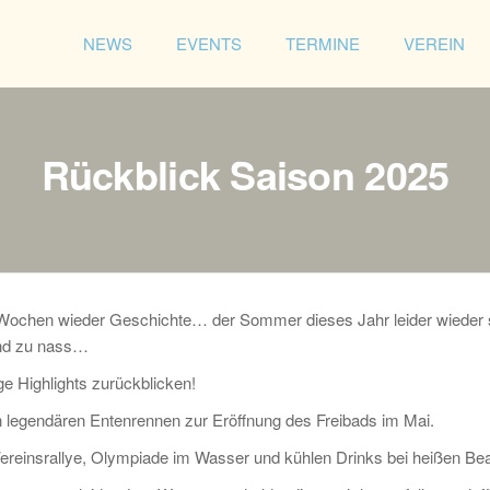
NEWS
EVENTS
TERMINE
VEREIN
Förderverein
Freibad
Östringen
e.V.
Rückblick Saison 2025
i Wochen wieder Geschichte… der Sommer dieses Jahr leider wieder 
und zu nass…
ge Highlights zurückblicken!
 legendären Entenrennen zur Eröffnung des Freibads im Mai.
ereinsrallye, Olympiade im Wasser und kühlen Drinks bei heißen Bea