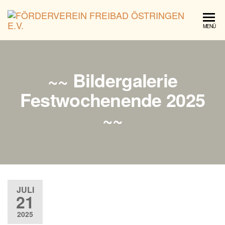
För
MENÜ
Fre
Öst
e.V.
~~ Bildergalerie
Festwochenende 2025
~~
JULI
21
2025