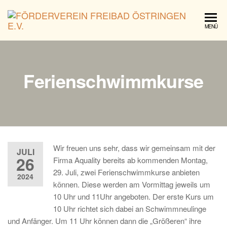
För
MENÜ
Fre
Öst
e.V.
Ferienschwimmkurse
Wir freuen uns sehr, dass wir gemeinsam mit der
JULI
26
Firma Aquality bereits ab kommenden Montag,
29. Juli, zwei Ferienschwimmkurse anbieten
2024
können. Diese werden am Vormittag jeweils um
10 Uhr und 11Uhr angeboten. Der erste Kurs um
10 Uhr richtet sich dabei an Schwimmneulinge
und Anfänger. Um 11 Uhr können dann die „Größeren“ ihre